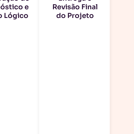
óstico e
Revisão Final
o Lógico
do Projeto