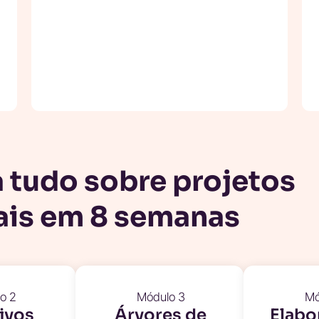
 tudo sobre projetos
ais em 8 semanas
o 2
Módulo 3
Mó
ivos
Árvores de
Elabo