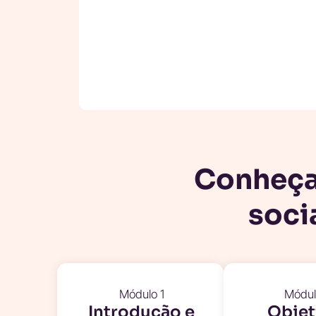
Conheça
soci
Módulo 1
Módul
Introdução e
Objet